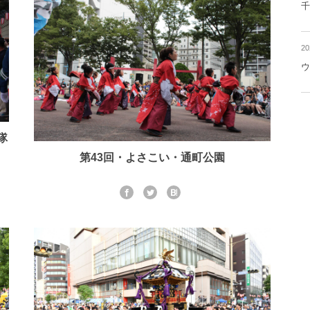
千
2
ウ
隊
第43回・よさこい・通町公園