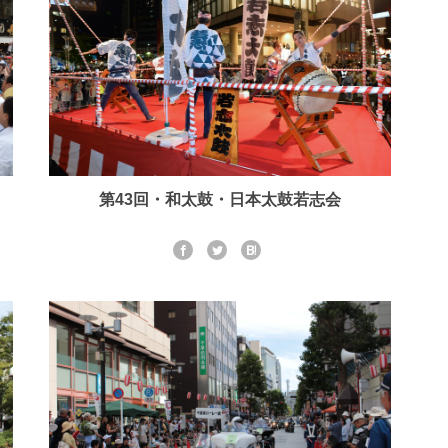
第43回・和太鼓・日本太鼓若志会