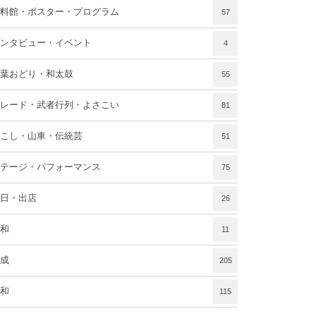
料館・ポスター・プログラム
57
ンタビュー・イベント
4
葉おどり・和太鼓
55
レード・武者行列・よさこい
81
こし・山車・伝統芸
51
テージ・パフォーマンス
75
日・出店
26
和
11
成
205
和
115