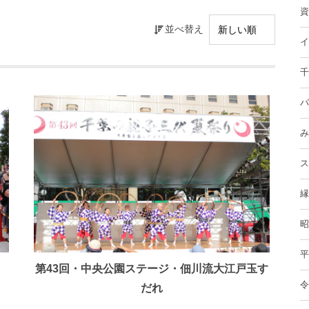
資
並べ替え
イ
千
パ
み
ス
縁
昭
平
第43回・中央公園ステージ・佃川流大江戸玉す
令
だれ