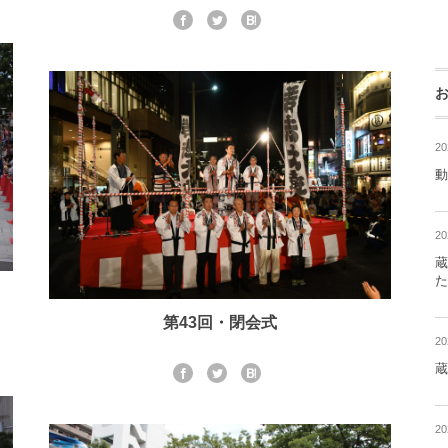
2
動
2
蔵
た
第43回・閉会式
2
蔵
2